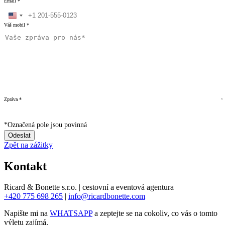
Email *
Váš mobil *
Došlo k chybě při odesílání. Zkuste to prosím znovu
později.
Vaše zpráva byla odeslána. Děkujeme za váš zájem!
Zpráva *
Souhlasím se zpracováním osobních údajů pro
marketingové účely. *
*
Označená pole jsou povinná
Odeslat
Zpět na zážitky
Kontakt
Ricard & Bonette s.r.o. | cestovní a eventová agentura
+420 775 698 265
|
info@ricardbonette.com
Napište mi na
WHATSAPP
a zeptejte se na cokoliv, co vás o tomto
výletu zajímá.