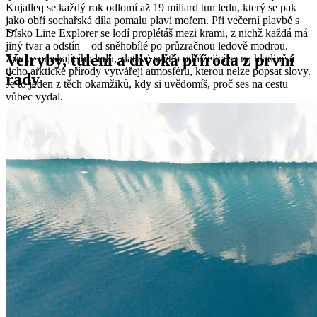
Kujalleq se každý rok odlomí až 19 miliard tun ledu, který se pak
jako obří sochařská díla pomalu plaví mořem. Při večerní plavbě s
Disko Line Explorer se lodí proplétáš mezi krami, z nichž každá má
jiný tvar a odstín – od sněhobílé po průzračnou ledově modrou.
Velryby, tuleni a divoká příroda z první
Zvuky praskajícího ledu, zlatavé světlo odrážející se na hladině a
ticho arktické přírody vytvářejí atmosféru, kterou nelze popsat slovy.
řady
Je to jeden z těch okamžiků, kdy si uvědomíš, proč ses na cestu
vůbec vydal.