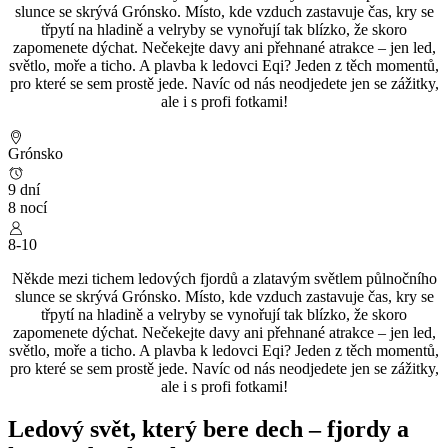
slunce se skrývá Grónsko. Místo, kde vzduch zastavuje čas, kry se
třpytí na hladině a velryby se vynořují tak blízko, že skoro
zapomenete dýchat. Nečekejte davy ani přehnané atrakce – jen led,
světlo, moře a ticho. A plavba k ledovci Eqi? Jeden z těch momentů,
pro které se sem prostě jede. Navíc od nás neodjedete jen se zážitky,
ale i s profi fotkami!
Grónsko
9 dní
8 nocí
8-10
Někde mezi tichem ledových fjordů a zlatavým světlem půlnočního
slunce se skrývá Grónsko. Místo, kde vzduch zastavuje čas, kry se
třpytí na hladině a velryby se vynořují tak blízko, že skoro
zapomenete dýchat. Nečekejte davy ani přehnané atrakce – jen led,
světlo, moře a ticho. A plavba k ledovci Eqi? Jeden z těch momentů,
pro které se sem prostě jede. Navíc od nás neodjedete jen se zážitky,
ale i s profi fotkami!
Ledový svět, který bere dech – fjordy a