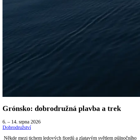
Grónsko: dobrodružná plavba a trek
6. – 14. srpna 2026
Dobrodružství
Někde mezi tichem ledových fjordů a zlatavým světlem půlnočního