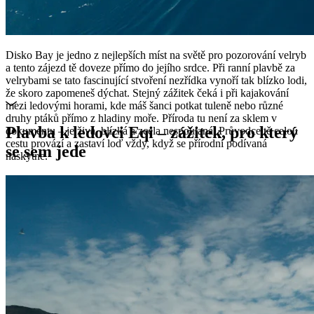
Disko Bay je jedno z nejlepších míst na světě pro pozorování velryb
a tento zájezd tě doveze přímo do jejího srdce. Při ranní plavbě za
velrybami se tato fascinující stvoření nezřídka vynoří tak blízko lodi,
že skoro zapomeneš dýchat. Stejný zážitek čeká i při kajakování
mezi ledovými horami, kde máš šanci potkat tuleně nebo různé
druhy ptáků přímo z hladiny moře. Příroda tu není za sklem v
Plavba k ledovci Eqi – zážitek, pro který
dokumentu – je živá, blízká a zcela nespoutaná. Průvodce tě celou
cestu provází a zastaví loď vždy, když se přírodní podívaná
se sem jede
naskytne.