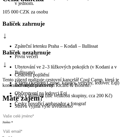
v jednom.
105 000
CZK
za osobu
Balíček zahrnuje
Zpáteční letenku Praha – Kodaň – Ilullissat
Balíček nezahrnuje
První večeři
Ubytování ve 2–3 lůžkových pokojích (v Kodani a v
Ilullissatu)
Cestovní pojištění
Tento zájezd realizuje cestovní kancelář Cool Camp, která je
Výlety (Icefjord Cruise, kajajky, velryby, ledovec Eqi)
kontraktovaným partnerem Ricard & Bonette.
Individuální aktivity
Občerstvení na ledovci Eqi
Taxi v Ilullissat (dle velikosti skupiny, cca 200 Kč)
Máte zájem?
Česky hovořící ambasador a fotograf
Stravu vyjma výše uvedeného
Jméno *