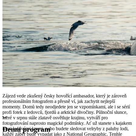
Zájezd vede zkušený česky hovořící ambasador, který je zároveň
profesionálním fotografem a přesně ví, jak zachytit nejlepší
momenty. Domů tedy neodjedete jen se vzpomínkami, ale i se sérií
profi fotek z ledovců, fjordů a arktické divočiny. Půlnoční slunce,
které v srpnu stále zlatavě osvětluje krajinu, vytváří pro
fotografování naprosto magické podmínky. Ať už stanete s kajakem
Denní program
mezi ledovými krami, nebo budete sledovat velryby z paluby lodi,
každý záběr bude vypadat jako z National Geographic. Tenhle