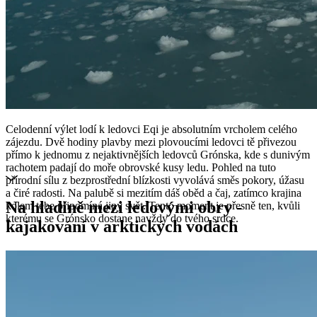
Celodenní výlet lodí k ledovci Eqi je absolutním vrcholem celého
zájezdu. Dvě hodiny plavby mezi plovoucími ledovci tě přivezou
přímo k jednomu z nejaktivnějších ledovců Grónska, kde s dunivým
rachotem padají do moře obrovské kusy ledu. Pohled na tuto
přírodní sílu z bezprostřední blízkosti vyvolává směs pokory, úžasu
a čiré radosti. Na palubě si mezitím dáš oběd a čaj, zatímco krajina
Na hladině mezi ledovými obry -
kolem tebe připomíná jiný svět. Tento moment je přesně ten, kvůli
kterému se Grónsko dostane navždy do tvého srdce.
kajakování v arktických vodách