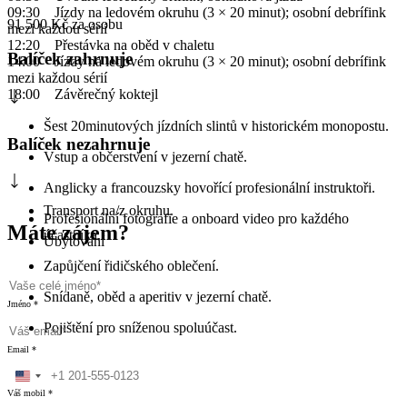
09:30 Jízdy na ledovém okruhu (3 × 20 minut); osobní debrífink
91 500
Kč
za osobu
mezi každou sérií
12:20 Přestávka na oběd v chaletu
Balíček zahrnuje
14:00 Jízdy na ledovém okruhu (3 × 20 minut); osobní debrífink
mezi každou sérií
18:00 Závěrečný koktejl
Šest 20minutových jízdních slintů v historickém monopostu.
Balíček nezahrnuje
Vstup a občerstvení v jezerní chatě.
Anglicky a francouzsky hovořící profesionální instruktoři.
Transport na/z okruhu.
Profesionální fotografie a onboard video pro každého
Máte zájem?
účastníka.
Ubytování
Zapůjčení řidičského oblečení.
Snídaně, oběd a aperitiv v jezerní chatě.
Jméno *
Pojištění pro sníženou spoluúčast.
Email *
Váš mobil *