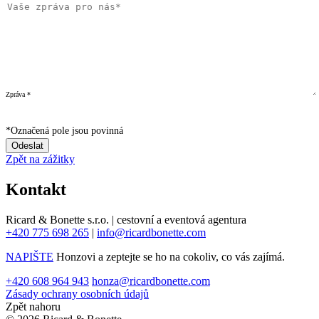
Došlo k chybě při odesílání. Zkuste to prosím znovu
později.
Vaše zpráva byla odeslána. Děkujeme za váš zájem!
Zpráva *
Souhlasím se zpracováním osobních údajů pro
marketingové účely. *
*
Označená pole jsou povinná
Odeslat
Zpět na zážitky
Kontakt
Ricard & Bonette s.r.o. | cestovní a eventová agentura
+420 775 698 265
|
info@ricardbonette.com
NAPIŠTE
Honzovi a zeptejte se ho na cokoliv, co vás zajímá.
+420 608 964 943
honza@ricardbonette.com
Zásady ochrany osobních údajů
Zpět nahoru