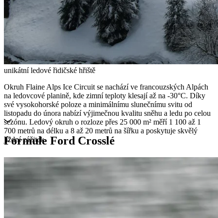
unikátní ledové řidičské hřiště
Okruh Flaine Alps Ice Circuit se nachází ve francouzských Alpách
na ledovcové planině, kde zimní teploty klesají až na -30°C. Díky
své vysokohorské poloze a minimálnímu slunečnímu svitu od
listopadu do února nabízí výjimečnou kvalitu sněhu a ledu po celou
sezónu. Ledový okruh o rozloze přes 25 000 m² měří 1 100 až 1
700 metrů na délku a 8 až 20 metrů na šířku a poskytuje skvělý
Formule Ford Crosslé
jízdní zážitek.