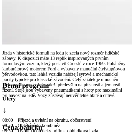
Jízda v historické formuli na ledu je zcela nový rozměr řidičské
zábavy. K dispozici máte 13 replik inspirovaných prvním
formulovým vozem, který postavil Crosslé v roce 1969. Poháněny
karburátorový motorem Ford a vybaveny manuální čtyřstupňovou
převodovkou, tato lehká vozidla nabízejí syrové a mechanické
pocity typické pro klasické závodění. Celý zážitek je umocněn
Denní program
nízkou přilnavostí, kde záleží především na přesnosti a jemnosti
řízení. Stoje jsou vybaveny pneumatikami s hroty pro maximální
přilnavost na ledě. Vozy zůstávají neuvěřitelně hbité a citlivé.
Úterý
08:00 Příjezd a uvítání na okruhu, občerstvení
08:20 Oblékání do kombinéz
Cena balíčku
08:30 Úvodní teoretický brífink, obhlídková jízda