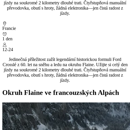
jízdy na soukromé 2 kilometry dlouhé trati. Čtyřstupňová manuální
převodovka, obutí s hroty, žádná elektronika—jen čistá radost z
jízdy.
Francie
1 den
12-24
Jedinečná příležitost zažít legendární historickou formuli Ford
Crosslé z 60. let na sněhu a ledu na okruhu Flaine. Užijte si celý den
jízdy na soukromé 2 kilometry dlouhé trati. Čtyřstupňová manuální
převodovka, obutí s hroty, žádná elektronika—jen čistá radost z
jízdy.
Okruh Flaine ve francouzských Alpách