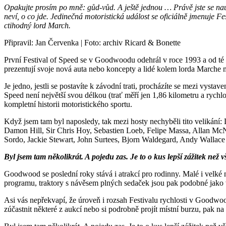
Opakujte prosím po mně: gůd-vůd. A ještě jednou … Právě jste se nauč
neví, o co jde. Jedinečná motoristická událost se oficiálně jmenuje 
ctihodný lord March.
Připravil: Jan Červenka | Foto: archiv Ricard & Bonette
První Festival of Speed se v Goodwoodu odehrál v roce 1993 a od té 
prezentují svoje nová auta nebo koncepty a lidé kolem lorda Marche ma
Je jedno, jestli se postavíte k závodní trati, procházíte se mezi vystav
Speed není největší svou délkou (trať měří jen 1,86 kilometru a rych
kompletní historii motoristického sportu.
Když jsem tam byl naposledy, tak mezi hosty nechyběli tito velikání
Damon Hill, Sir Chris Hoy, Sebastien Loeb, Felipe Massa, Allan McN
Sordo, Jackie Stewart, John Surtees, Bjorn Waldegard, Andy Wallac
Byl jsem tam několikrát. A pojedu zas. Je to o kus lepší zážitek než
Goodwood se poslední roky stává i atrakcí pro rodinny. Malé i velké
programu, traktory s návěsem plných sedaček jsou pak podobné jako vl
Asi vás nepřekvapí, že úroveň i rozsah Festivalu rychlosti v Goodwoo
zúčastnit některé z aukcí nebo si podrobně projít místní burzu, pak n