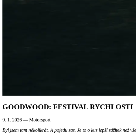
GOODWOOD: FESTIVAL RYCHLOSTI
9. 1. 2026 —
Motorsport
Byl jsem tam několikrát. A pojedu zas. Je to o kus lepší zážitek než v