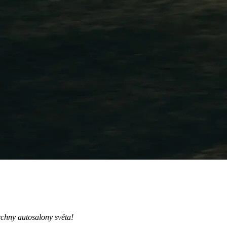
šechny autosalony světa!