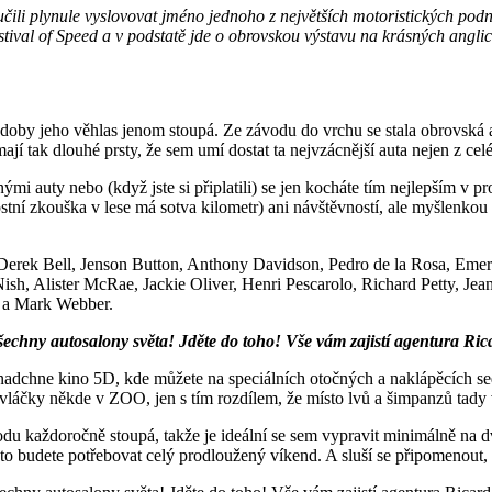
ili plynule vyslovovat jméno jednoho z největších motoristických podni
Festival of Speed a v podstatě jde o obrovskou výstavu na krásných ang
doby jeho věhlas jenom stoupá. Ze závodu do vrchu se stala obrovská 
jí tak dlouhé prsty, že sem umí dostat ta nejvzácnější auta nejen z cel
enými auty nebo (když jste si připlatili) se jen kocháte tím nejlepším v 
lostní zkouška v lese má sotva kilometr) ani návštěvností, ale myšlenk
: Derek Bell, Jenson Button, Anthony Davidson, Pedro de la Rosa, Emer
ish, Alister McRae, Jackie Oliver, Henri Pescarolo, Richard Petty, Je
e a Mark Webber.
 všechny autosalony světa! Jděte do toho! Vše vám zajistí agentura Ri
 nadchne kino 5D, kde můžete na speciálních otočných a naklápěcích s
áčky někde v ZOO, jen s tím rozdílem, že místo lvů a šimpanzů tady vi
du každoročně stoupá, takže je ideální se sem vypravit minimálně na dv
a to budete potřebovat celý prodloužený víkend. A sluší se připomenout