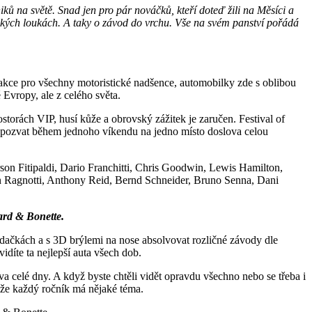
ků na světě. Snad jen pro pár nováčků, kteří doteď žili na Měsíci a
lických loukách. A taky o závod do vrchu. Vše na svém panství pořádá
akce pro všechny motoristické nadšence, automobilky zde s oblibou
é Evropy, ale z celého světa.
prostorách VIP, husí kůže a obrovský zážitek je zaručen. Festival of
ou pozvat během jednoho víkendu na jedno místo doslova celou
son Fitipaldi, Dario Franchitti, Chris Goodwin, Lewis Hamilton,
an Ragnotti, Anthony Reid, Bernd Schneider, Bruno Senna, Dani
card & Bonette.
edačkách a s 3D brýlemi na nose absolvovat rozličné závody dle
díte ta nejlepší auta všech dob.
a celé dny. A když byste chtěli vidět opravdu všechno nebo se třeba i
, že každý ročník má nějaké téma.