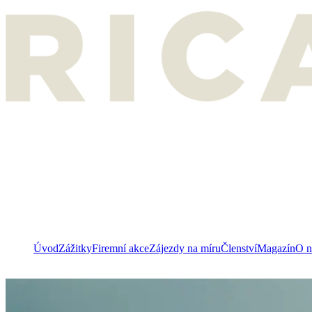
Úvod
Zážitky
Firemní akce
Zájezdy na míru
Členství
Magazín
O n